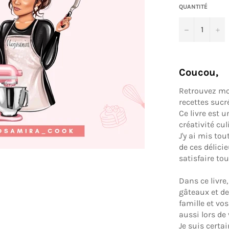
QUANTITÉ
−
+
Coucou
,
Retrouvez moi
recettes sucr
Ce livre est 
créativité cul
J'y ai mis t
de ces délici
satisfaire tou
Dans ce livre
gâteaux et de
famille et vo
aussi lors de
Je suis certa