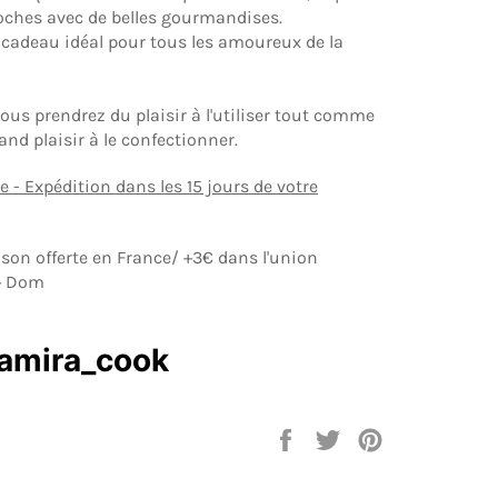
oches avec de belles gourmandises.
le cadeau idéal pour tous les amoureux de la
vous prendrez du plaisir à l'utiliser tout comme
rand plaisir à le confectionner.
 Expédition dans les 15 jours de votre
aison offerte en France/ +3€ dans l'union
+ Dom
amira_cook
Partager
Tweeter
Épingler
sur
sur
sur
Facebook
Twitter
Pinterest