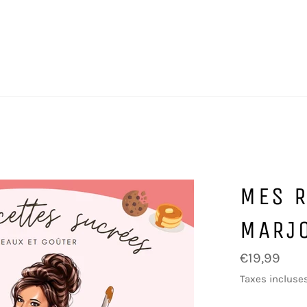
MES R
MARJ
Prix
€19,99
régulier
Taxes incluse